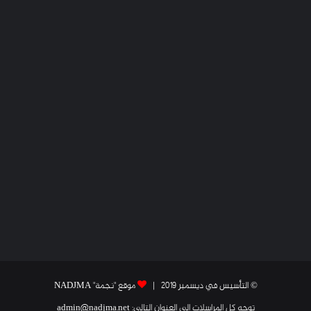
© التأسيس في ديسمبر 2019 |
موقع "نجمة" NADJMA
توجه كل المراسلات إلى العنوان التالي: admin@nadjma.net