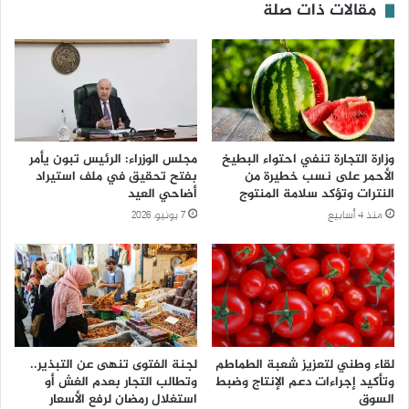
مقالات ذات صلة
وزارة التجارة تنفي احتواء البطيخ
مجلس الوزراء: الرئيس تبون يأمر
الأحمر على نسب خطيرة من
بفتح تحقيق في ملف استيراد
النترات وتؤكد سلامة المنتوج
أضاحي العيد
منذ 4 أسابيع
7 يونيو، 2026
لقاء وطني لتعزيز شعبة الطماطم
لجنة الفتوى تنهى عن التبذير..
وتأكيد إجراءات دعم الإنتاج وضبط
وتطالب التجار بعدم الغش أو
السوق
استغلال رمضان لرفع الأسعار