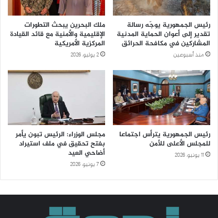
رئيس الجمهورية يوجّه رسالة
ملك البحرين يبحث التطورات
تقدير إلى أعوان الحماية المدنية
الإقليمية والأمنية مع قائد القيادة
المشاركين في مكافحة الحرائق
المركزية الأمريكية
منذ أسبوعين
2 يوليو، 2026
رئيس الجمهورية يترأس اجتماعا
مجلس الوزراء: الرئيس تبون يأمر
للمجلس الأعلى للأمن
بفتح تحقيق في ملف استيراد
أضاحي العيد
11 يونيو، 2026
7 يونيو، 2026