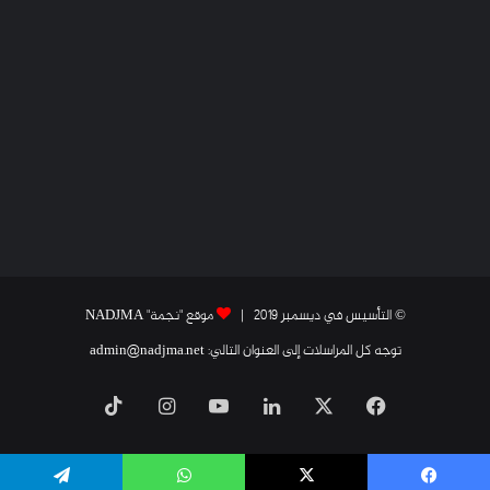
© التأسيس في ديسمبر 2019 |
موقع "نجمة" NADJMA
توجه كل المراسلات إلى العنوان التالي: admin@nadjma.net
فيسبوك
X
لينكدإن
يوتيوب
انستقرام
‫TikTok